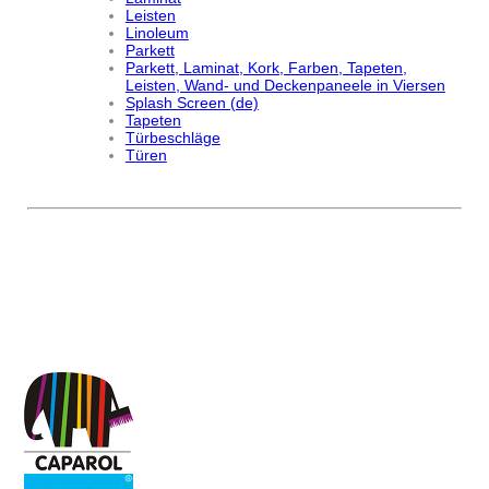
Leisten
Linoleum
Parkett
Parkett, Laminat, Kork, Farben, Tapeten,
Leisten, Wand- und Deckenpaneele in Viersen
Splash Screen (de)
Tapeten
Türbeschläge
Türen