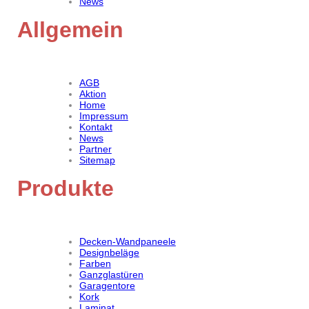
News
Allgemein
AGB
Aktion
Home
Impressum
Kontakt
News
Partner
Sitemap
Produkte
Decken-Wandpaneele
Designbeläge
Farben
Ganzglastüren
Garagentore
Kork
Laminat